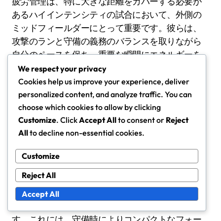
疲労管理は、特に大きな距離をカバーする必要が
あるハイインテンシティの試合において、外側の
ミッドフィールダーにとって重要です。彼らは、
攻撃のランと守備の義務のバランスを取りながら
自分のペースを保ち、重要な瞬間にエネルギーを
温存する必要があります。
We respect your privacy
Cookies help us improve your experience, deliver
personalized content, and analyze traffic. You can
水分補給や栄養などの効果的な回復技術を利用す
choose which cookies to allow by clicking
ることで、試合を通じてパフォーマンスレベルを
Customize
. Click
Accept All
to consent or
Reject
維持することができます。自分の身体的状態を定
All
to decline non-essential cookies.
期的に評価することで、前に出るべき時や控える
べき時を判断することができます。
Customize
Reject All
コーチは、試合中に選手をローテーションした
り、外側のミッドフィールダーへの身体的負担を
Accept All
軽減するために戦術を調整することで支援できま
す。これには、守備時によりコンパクトなフォー