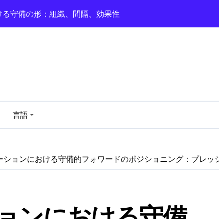
ョン: 攻撃のサポート, 守備の役割, 幅
おける守備の深さ：間隔、カバー、効果性
備的フォワードのポジショニング：プレッシング、ポジショニ
ーメーション：ディフェンシブシェイプ、プレッシング、トランジシ
おけるトランジションディフェンス：回復、ポジショニング、
ける守備的コミュニケーション：明確さ、効果、サポート
言語
ーション: バランス、プレッシャー、リカバリー
ーションにおける守備的フォワードのポジショニング：プレッ
ョンにおける守備