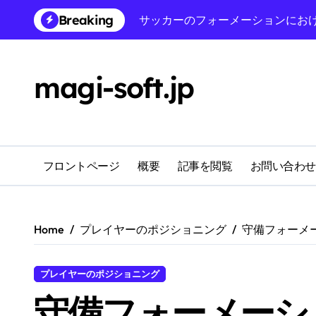
Skip
Breaking
3-3-4 ディフェンシブフォーメーシ
to
content
フットボールフォーメーションに
守備フォーメーションにおける守
magi-soft.jp
4-4-1-1 ディフェンシブフォ
フットボールフォーメーションに
サッカーのフォーメーションにお
フロントページ
概要
記事を閲覧
お問い合わせ
4-3-3 ディフェンシブフォーメ
Home
プレイヤーのポジショニング
守備フォーメ
プレイヤーのポジショニング
守備フォーメーシ