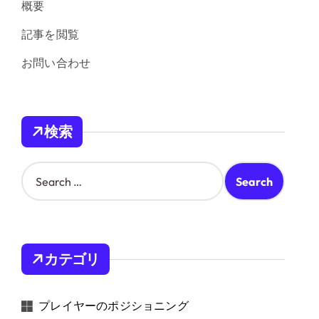
概要
記事を閲覧
お問い合わせ
検索
S
e
a
r
c
h
カテゴリ
f
o
r
プレイヤーのポジショニング
: