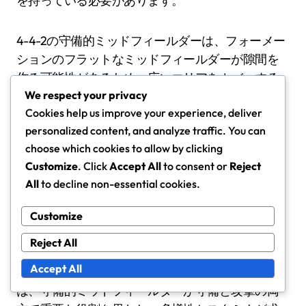
を持っている必要があります。
4-4-2の守備的ミッドフィールダーは、フォーメー
ションのフラットなミッドフィールダーが隙間を
作る可能性があるため、広いエリアをカバーする
準備も必要です。チームメイトのポジショニング
We respect your privacy
Cookies help us improve your experience, deliver
を意識し、ウイングをサポートするために迅速に
personalized content, and analyze traffic. You can
移行する能力が、チームの形を維持するために重
choose which cookies to allow by clicking
要です。
Customize
. Click
Accept All
to consent or
Reject
All
to decline non-essential cookies.
3-5-2フォーメーション：ポジショニン
グの課題と利点
Customize
3-5-2フォーメーションは、幅の強調と流動的な動
Reject All
きの必要性により、守備的ミッドフィールダーに
Accept All
独自の課題をもたらします。このセットアップで
は、守備的ミッドフィールダーが守備と攻撃の両