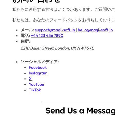
私たちに連絡する方法はいくつかあります。ご質問やご
私たちは、あなたのフィードバックをお待ちしておりま
メール:
support@magi-soft.jp
|
hello@magi-soft.jp
電話:
+44 123 456 7890
住所:
221B Baker Street, London, UK NW1 6XE
ソーシャルメディア:
Facebook
Instagram
X
YouTube
TikTok
Send Us a Messa