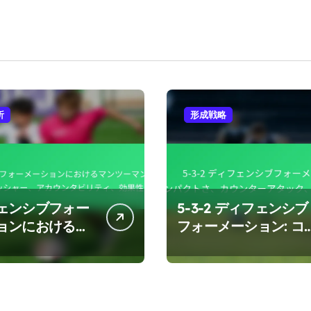
析
形成戦略
ェンシブフォー
5-3-2 ディフェンシブ
ョンにおけるマ
フォーメーション: コ
マンマーク：プ
ンパクトさ、カウンタ
ャー、アカウン
ーアタック、ポジショ
ティ、効果性
ニング