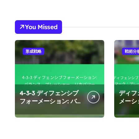
You Missed
形成戦略
戦術分
4-3-3 ディフェンシブ
ディフ
フォーメーション: バ
メーシ
ランス、プレッシャ
ンツー
ー、リカバリー
レッシ
タビリ