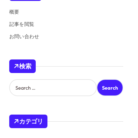
概要
記事を閲覧
お問い合わせ
検索
S
e
a
r
c
h
カテゴリ
f
o
r