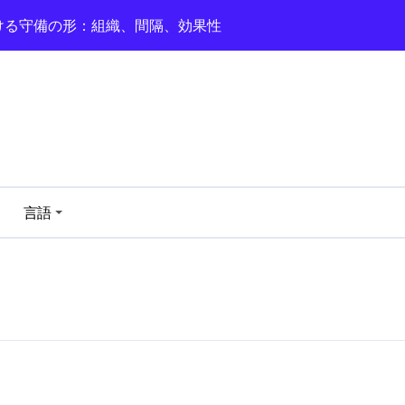
ける守備の形：組織、間隔、効果性
ョン: 攻撃のサポート, 守備の役割, 幅
おける守備の深さ：間隔、カバー、効果性
備的フォワードのポジショニング：プレッシング、ポジショニ
ーメーション：ディフェンシブシェイプ、プレッシング、トランジシ
おけるトランジションディフェンス：回復、ポジショニング、
言語
ける守備的コミュニケーション：明確さ、効果、サポート
ーション: バランス、プレッシャー、リカバリー