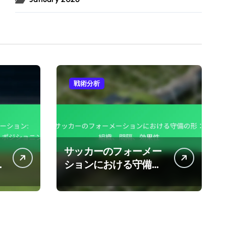
戦術分析
サッカーのフォーメー
ションにおける守備の
形：組織、間隔、効果
性