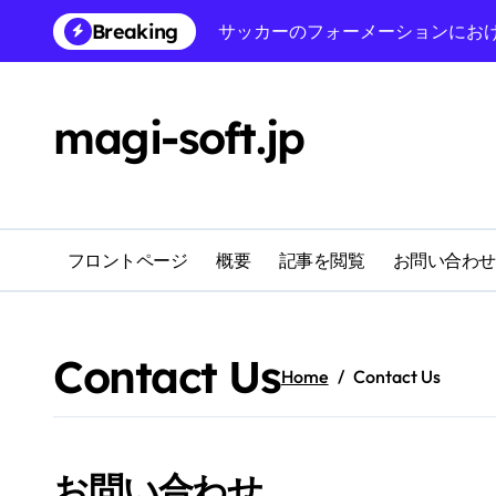
Skip
サッカーのフォーメーションにお
Breaking
to
content
3-3-4 ディフェンシブフォーメーシ
フットボールフォーメーションに
magi-soft.jp
守備フォーメーションにおける守
4-4-1-1 ディフェンシブフォ
フットボールフォーメーションに
フロントページ
概要
記事を閲覧
お問い合わせ
サッカーのフォーメーションにお
4-3-3 ディフェンシブフォーメ
Contact Us
Home
Contact Us
お問い合わせ