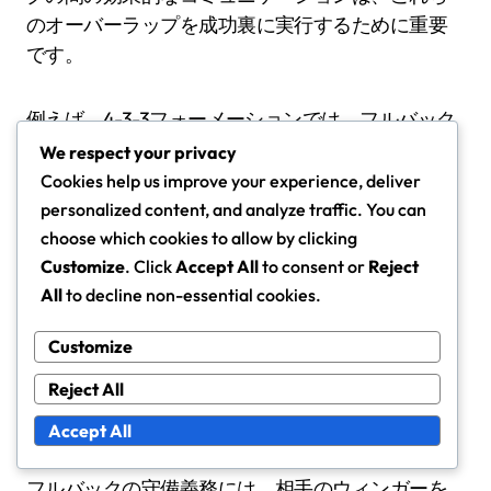
のオーバーラップを成功裏に実行するために重要
です。
例えば、4-3-3フォーメーションでは、フルバック
はウィンガーが内側に走る際にオーバーラップの
We respect your privacy
タイミングを合わせることができます。この協調
Cookies help us improve your experience, deliver
した動きは、危険なクロスの機会を生み出した
personalized content, and analyze traffic. You can
り、遅いディフェンダーに対してミスマッチを作
choose which cookies to allow by clicking
り出したりすることができます。しかし、タイミ
Customize
. Click
Accept All
to consent or
Reject
ングが悪いと、チームがカウンターアタックに対
All
to decline non-essential cookies.
して脆弱になる可能性があるため、選手は自分の
Customize
ポジショニングと全体のチーム形状に注意を払う
必要があります。
Reject All
Accept All
守備義務
フルバックの守備義務には、相手のウィンガーを