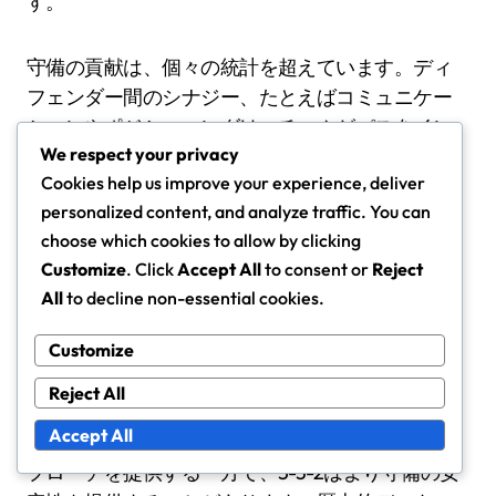
す。
守備の貢献は、個々の統計を超えています。ディ
フェンダー間のシナジー、たとえばコミュニケー
ションやポジショニングは、チームがパスをイン
We respect your privacy
ターセプトし、相手にプレッシャーをかける能力
Cookies help us improve your experience, deliver
を大幅に向上させることができます。チームは、
personalized content, and analyze traffic. You can
これらの貢献を分析するために試合の映像を定期
choose which cookies to allow by clicking
的にレビューするべきです。
Customize
. Click
Accept All
to consent or
Reject
All
to decline non-essential cookies.
異なるフォーメーションの歴史的パフォ
ーマンスデータ
Customize
異なるフォーメーションは、さまざまな守備パフ
Reject All
ォーマンスをもたらす可能性があります。たとえ
Accept All
ば、4-4-2フォーメーションはバランスの取れたア
プローチを提供する一方で、5-3-2はより守備の安