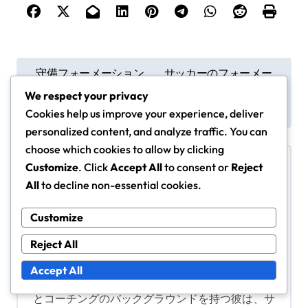
P
守備フォーメーション
サッカーのフォーメー
におけるプレスのトリ
ションにおける守備的
o
We respect your privacy
ガー：予測、タイミン
役割：責任、ポジショ
s
グ、実行
ニング、効果iveness
Cookies help us improve your experience, deliver
personalized content, and analyze traffic. You can
t
choose which cookies to allow by clicking
n
Customize
. Click
Accept All
to consent or
Reject
a
All
to decline non-essential cookies.
v
Customize
By
マーカス・ヘイル
i
Reject All
情熱的なサッカーアナリストであるマーカス・ヘ
g
イルは、美しいゲームにおける守備フォーメーシ
a
Accept All
ョンを10年以上研究してきました。スポーツ科学
t
とコーチングのバックグラウンドを持つ彼は、サ