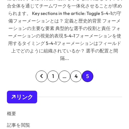
合全体を通じてチームワークを一体化させることが求め
られます。 Key sections in the article: Toggle 5-4-1の守
備フォーメーションとは？ 定義と歴史的背景 フォーメ
ーションの主要な要素 典型的な選手の役割と責任 フォ
ーメーションの視覚的表現 5-4-1フォーメーションを使
用するタイミング 5-4-1フォーメーションはフィールド
上でどのように組織されているか？ 選手の配置と間
隔...
P
1
…
4
5
o
s
リンク
t
s
概要
p
記事を閲覧