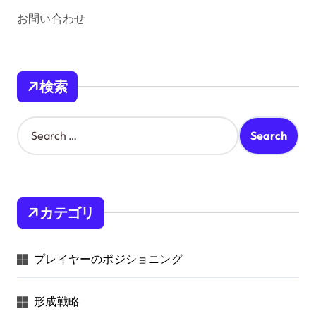
a
お問い合わせ
g
i
n
検索
a
t
S
e
i
a
o
r
c
n
h
カテゴリ
f
o
r
プレイヤーのポジショニング
:
形成戦略