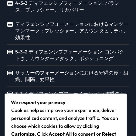
4-3-3 ディフェンシブフォーメーション: バラン
ス、プレッシャー、リカバリー
ディフェンシブフォーメーションにおけるマンツー
マンマーク：プレッシャー、アカウンタビリティ、
効果性
5-3-2 ディフェンシブフォーメーション: コンパク
トさ、カウンターアタック、ポジショニング
サッカーのフォーメーションにおける守備の形：組
織、間隔、効果性
3-3-4 ディフェンシブフォーメーション: 攻撃のサ
ポート, 守備の役割, 幅
We respect your privacy
Cookies help us improve your experience, deliver
personalized content, and analyze traffic. You can
choose which cookies to allow by clicking
magi-soft.jp
Customize
. Click
Accept All
to consent or
Reject