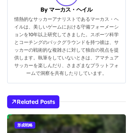
v
By
マーカス・ヘイル
i
情熱的なサッカーアナリストであるマーカス・ヘ
g
イルは、美しいゲームにおける守備フォーメーシ
a
ョンを10年以上研究してきました。スポーツ科学
t
とコーチングのバックグラウンドを持つ彼は、サ
i
ッカーの戦術的な複雑さに対して独自の視点を提
供します。執筆をしていないときは、アマチュア
o
サッカーを楽しんだり、さまざまなプラットフォ
n
ームで洞察を共有したりしています。
Related Posts
形成戦略