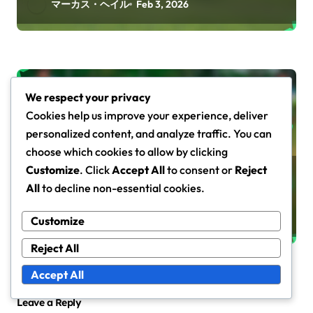
ク、ポジショニング
マーカス・ヘイル
Feb 3, 2026
形成戦略
We respect your privacy
Cookies help us improve your experience, deliver
personalized content, and analyze traffic. You can
choose which cookies to allow by clicking
Customize
. Click
Accept All
to consent or
Reject
3-3-4 ディフェンシブフォーメーショ
All
to decline non-essential cookies.
ン: 攻撃のサポート, 守備の役割, 幅
マーカス・ヘイル
Feb 3, 2026
Customize
Reject All
Accept All
Leave a Reply