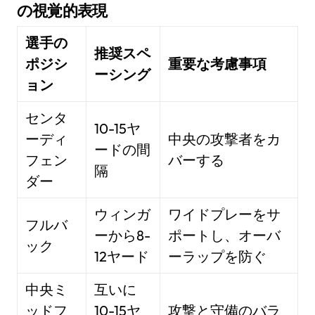
の視覚的表現
選手の
推奨スペ
ポジシ
重要な考慮事項
ーシング
ョン
センタ
10-15ヤ
ーディ
中央の攻撃者をカ
ードの間
フェン
バーする
隔
ダー
ウィンガ
ワイドプレーをサ
フルバ
ーから8-
ポートし、オーバ
ック
12ヤード
ーラップを防ぐ
中央ミ
互いに
ッドフ
10-15ヤ
攻撃と守備のバラ