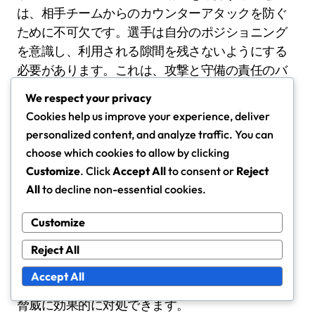
は、相手チームからのカウンターアタックを防ぐ
ために不可欠です。選手は自分のポジショニング
を意識し、利用される隙間を残さないようにする
必要があります。これは、攻撃と守備の責任のバ
ランスを必要とします。
We respect your privacy
Cookies help us improve your experience, deliver
コミュニケーションが重要です。選手は自分の意
personalized content, and analyze traffic. You can
図を呼びかけ、全員が同じページにいることを確
choose which cookies to allow by clicking
認する必要があります。これにより、形を維持
Customize
. Click
Accept All
to consent or
Reject
し、攻撃が失敗した場合に迅速に調整できるよう
All
to decline non-essential cookies.
になります。
Customize
さらに、ボールを失った場合に迅速に戻ることが
Reject All
できる選手を数人指定しておくべきです。これに
Accept All
より、守備ラインが維持され、相手からの即時の
脅威に効果的に対処できます。